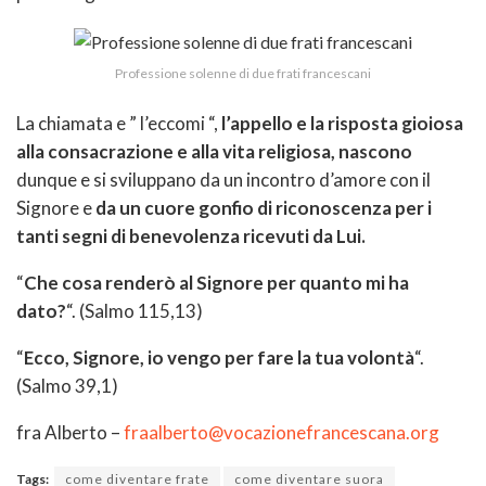
Professione solenne di due frati francescani
La chiamata e ” l’eccomi “,
l’appello e la risposta gioiosa
alla consacrazione e alla vita religiosa, nascono
dunque e si sviluppano da un incontro d’amore con il
Signore e
da un cuore gonfio di riconoscenza per i
tanti segni di benevolenza ricevuti da Lui.
“
Che cosa renderò al Signore per quanto mi ha
dato?
“. (Salmo 115,13)
“
Ecco, Signore, io vengo per fare la tua volontà
“.
(Salmo 39,1)
fra Alberto –
fraalberto@vocazionefrancescana.org
Tags:
come diventare frate
come diventare suora