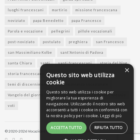
luoghi francescani
martirio
missione francescana
noviziato
papa Benedetto
papa Francesco
Parola e vocazione
pellegrini
pillole vocazionali
post-noviziato
postulato
preghiera
san Francesco
san Massimiliano Kolbe
sant'Antonio di Padova
santa Chiara
santi
santi francescani
storia del blog
×
Questo sito web utilizza
storia francescana
suore francescane
cookie
temi di discernimento
testimonianza vocazionale
Questo sito web utilizza i cookie per
Vangelo del giorno
vita consacrata
vita di sant'Antonio
migliorare la tua esperienza di
navigazione. Utilizzando il nostro sito web
voti
acconsenti a tutti i cookie in conformità con
la nostra policy per i cookie.
Leggi di più
ACCETTA TUTTO
RIFIUTA TUTTO
© 2020-2026 Vocazione Francescana -
Privacy policy