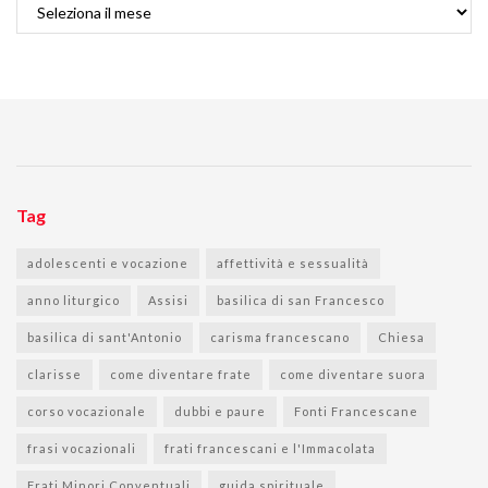
Archivi
Tag
adolescenti e vocazione
affettività e sessualità
anno liturgico
Assisi
basilica di san Francesco
basilica di sant'Antonio
carisma francescano
Chiesa
clarisse
come diventare frate
come diventare suora
corso vocazionale
dubbi e paure
Fonti Francescane
frasi vocazionali
frati francescani e l'Immacolata
Frati Minori Conventuali
guida spirituale