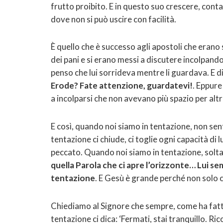
frutto proibito. E in questo suo crescere, conta
dove non si può uscire con facilità.
È quello che è successo agli apostoli che eran
dei pani e si erano messi a discutere incolpando
penso che lui sorrideva mentre li guardava. E di
Erode? Fate attenzione, guardatevi!
. Eppure
a incolparsi che non avevano più spazio per altr
E così, quando noi siamo in tentazione, non se
tentazione ci chiude, ci toglie ogni capacità di l
peccato. Quando noi siamo in tentazione, soltant
quella Parola che ci apre l’orizzonte… Lui se
tentazione
. E Gesù è grande perché non solo ci
Chiediamo al Signore che sempre, come ha fatto
tentazione ci dica: ‘Fermati, stai tranquillo. R