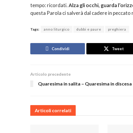
tempo: ricordati.
Alza gli occhi, guarda l’oriz
questa Parola ci salverà dal cadere in peccato
Tags:
anno liturgico
dubbi e paure
preghiera
Condividi
Tweet
Articolo precedente
Quaresima in salita – Quaresima in discesa
Articoli correlati