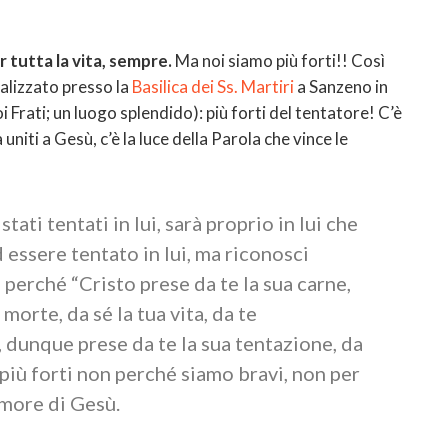
r tutta la vita, sempre.
Ma noi siamo più forti!! Così
ealizzato presso la
Basilica dei Ss. Martiri
a Sanzeno in
oi Frati; un luogo splendido): più forti del tentatore! C’è
uniti a Gesù, c’è la luce della Parola che vince le
tati tentati in lui, sarà proprio in lui che
d essere tentato in lui, ma riconosci
” perché “Cristo prese da te la sua carne,
 morte, da sé la tua vita, da te
a, dunque prese da te la sua tentazione, da
o più forti non perché siamo bravi, non per
amore di Gesù.