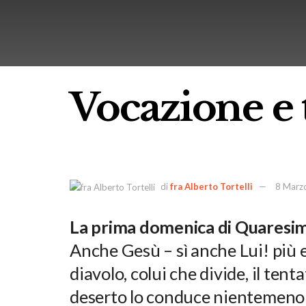
Vocazione e 
di
fra Alberto Tortelli
8 Marz
La prima domenica di Quaresima
Anche Gesù – sì anche Lui! più e
diavolo, colui che divide, il ten
deserto lo conduce nientemeno c