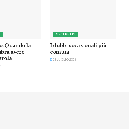
E
DISCERNERE
o. Quando la
I dubbi vocazionali più
bra avere
comuni
arola
28 LUGLIO 2026
6