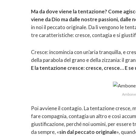
Ma da dove viene la tentazione? Come agisce
viene da Dio ma dalle nostre passioni, dalle 
in noi il peccato originale. Da lì vengono le ten
tre caratteristiche: cresce, contagia e si giustif
Cresce: incomincia con un’aria tranquilla, e c
della parabola del grano e della zizzania: il gr
E la tentazione
cresce: cresce, cresce… E se
Ambone e
Poi avviene il contagio. La tentazione cresce, 
fare compagnia, contagia un altro e così accumu
giustificazione, perché noi uomini, per essere tr
da sempre, «
sin dal peccato originale
», quand