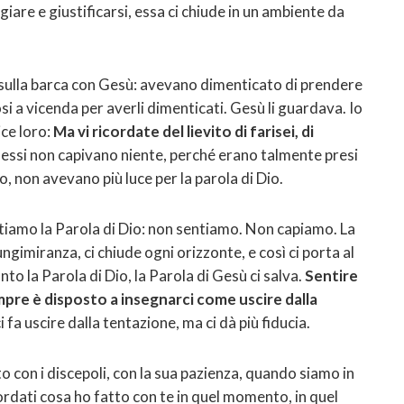
giare e giustificarsi, essa ci chiude in un ambiente da
o sulla barca con Gesù: avevano dimenticato di prendere
si a vicenda per averli dimenticati. Gesù li guardava. Io
ce loro:
Ma vi ricordate del lievito di farisei, di
 essi non capivano niente, perché erano talmente presi
o, non avevano più luce per la parola di Dio.
ntiamo la Parola di Dio: non sentiamo. Non capiamo. La
ungimiranza, ci chiude ogni orizzonte, e così ci porta al
o la Parola di Dio, la Parola di Gesù ci salva.
Sentire
mpre è disposto a insegnarci come uscire dalla
 fa uscire dalla tentazione, ma ci dà più fiducia.
 con i discepoli, con la sua pazienza, quando siamo in
icordati cosa ho fatto con te in quel momento, in quel