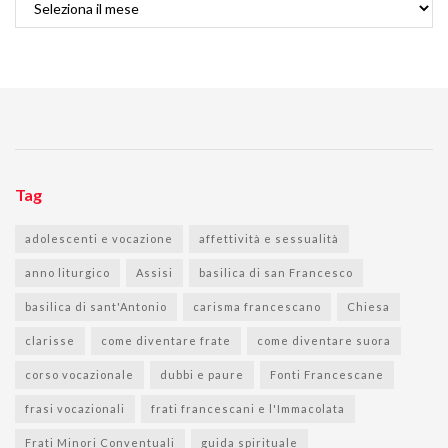
Tag
adolescenti e vocazione
affettività e sessualità
anno liturgico
Assisi
basilica di san Francesco
basilica di sant'Antonio
carisma francescano
Chiesa
clarisse
come diventare frate
come diventare suora
corso vocazionale
dubbi e paure
Fonti Francescane
frasi vocazionali
frati francescani e l'Immacolata
Frati Minori Conventuali
guida spirituale