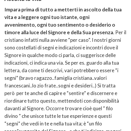
Impara prima di tutto a metterti in ascolto della tua
vita e a leggere ogni tuo istante, ogni
avvenimento, ogni tuo sentimento o desiderio o
timore alla luce del Signore e della Sua presenza
. Per il
cristiano infatti nulla avviene “per caso”. I nostri giorni
sono costellati di segni e indicazioni e incontri dove il
Signore in qualche modo ci parla, ci suggerisce delle
indicazioni, ci indica una via. Se per es. guardo alla tua
lettera, da come ti descrivi, vari potrebbero essere “i
segni” (bravo ragazzo..famiglia cristiana..valori
francescani..lo zio frate..sogni e desideri..) Si tratta
però per te anche di capire e “sentire” e discernere e
riordinare tutto questo, mettendoti con disponibilità
davanti al Signore. Occorre trovare cioè quel ” filo
divino ” che unisce tutte le tue esperienze e questi
“segni” che vedi in te e nella tua vita; è “un filo