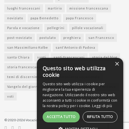
luoghi francescani
martirio
missione francescana
noviziato
papa Benedetto
papa Francesco
Parola e vocazione
pellegrini
pillole vocazionali
post-noviziato
postulato
preghiera
san Francesco
san Massimiliano Kolbe
sant'Antonio di Padova
santa Chiara
santi
santi francescani
storia del blog
×
Questo sito web utilizza
storia francescana
suore francescane
cookie
temi di discernimento
testimonianza vocazionale
Questo sito web utilizza i cookie per
Vangelo del giorno
vita consacrata
vita di sant'Antonio
migliorare la tua esperienza di
navigazione. Utilizzando il nostro sito web
voti
acconsenti a tutti i cookie in conformità con
la nostra policy per i cookie.
Leggi di più
ACCETTA TUTTO
RIFIUTA TUTTO
© 2020-2026 Vocazione Francescana -
Privacy policy