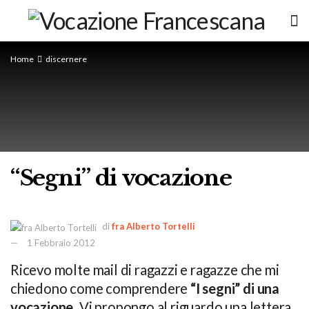
Home
discernere
“Segni” di vocazione
di
fra Alberto Tortelli
1 Febbraio 2012
Ricevo molte mail di ragazzi e ragazze che mi
chiedono come comprendere
“I segni” di una
vocazione
. Vi propongo al riguardo una lettera