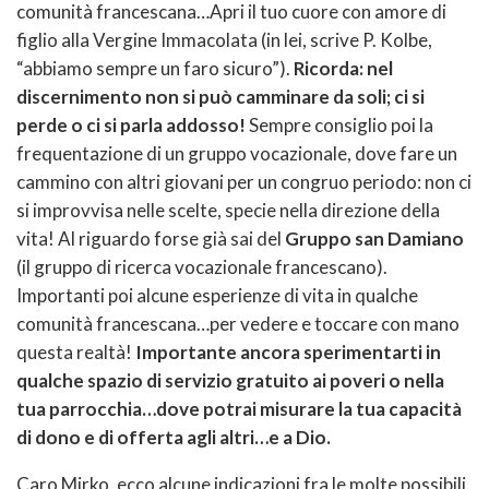
comunità francescana…Apri il tuo cuore con amore di
figlio alla Vergine Immacolata (in lei, scrive P. Kolbe,
“abbiamo sempre un faro sicuro”).
Ricorda: nel
discernimento non si può camminare da soli; ci si
perde o ci si parla addosso!
Sempre consiglio poi la
frequentazione di un gruppo vocazionale, dove fare un
cammino con altri giovani per un congruo periodo: non ci
si improvvisa nelle scelte, specie nella direzione della
vita! Al riguardo forse già sai del
Gruppo san Damiano
(il gruppo di ricerca vocazionale francescano).
Importanti poi alcune esperienze di vita in qualche
comunità francescana…per vedere e toccare con mano
questa realtà!
Importante ancora sperimentarti in
qualche spazio di servizio gratuito ai poveri o nella
tua parrocchia…dove potrai misurare la tua capacità
di dono e di offerta agli altri…e a Dio.
Caro Mirko, ecco alcune indicazioni fra le molte possibili.