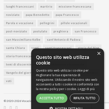
luoghi francescani
martirio
missione francescana
noviziato
papa Benedetto
papa Francesco
Parola e vocazione
pellegrini
pillole vocazionali
post-noviziato
postulato
preghiera
san Francesco
san Massimiliano Kolbe
sant'Antonio di Padova
santa Chiara
santi
santi francescani
storia del blog
×
Questo sito web utilizza
storia francescana
suore francescane
cookie
temi di discernimento
testimonianza vocazionale
Questo sito web utilizza i cookie per
Vangelo del giorno
vita consacrata
vita di sant'Antonio
migliorare la tua esperienza di
navigazione. Utilizzando il nostro sito web
voti
acconsenti a tutti i cookie in conformità con
la nostra policy per i cookie.
Leggi di più
ACCETTA TUTTO
RIFIUTA TUTTO
© 2020-2026 Vocazione Francescana -
Privacy policy
MOSTRA DETTAGLI