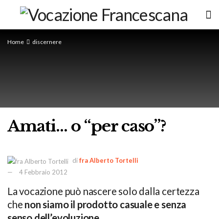
Home
discernere
Amati… o “per caso”?
di
fra Alberto Tortelli
4 Febbraio 2012
La vocazione
può nascere solo dalla certezza
che
non siamo il prodotto casuale e senza
senso dell’evoluzione.