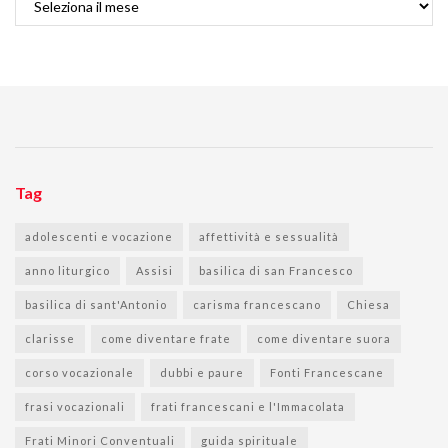
Tag
adolescenti e vocazione
affettività e sessualità
anno liturgico
Assisi
basilica di san Francesco
basilica di sant'Antonio
carisma francescano
Chiesa
clarisse
come diventare frate
come diventare suora
corso vocazionale
dubbi e paure
Fonti Francescane
frasi vocazionali
frati francescani e l'Immacolata
Frati Minori Conventuali
guida spirituale