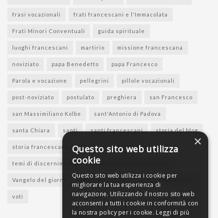
frasi vocazionali
frati francescani e l'Immacolata
Frati Minori Conventuali
guida spirituale
luoghi francescani
martirio
missione francescana
noviziato
papa Benedetto
papa Francesco
Parola e vocazione
pellegrini
pillole vocazionali
post-noviziato
postulato
preghiera
san Francesco
san Massimiliano Kolbe
sant'Antonio di Padova
santa Chiara
santi
santi francescani
storia del blog
×
Questo sito web utilizza
storia francescana
suore francescane
cookie
temi di discernimento
testimonianza vocazionale
Questo sito web utilizza i cookie per
Vangelo del giorno
vita consacrata
vita di sant'Antonio
migliorare la tua esperienza di
navigazione. Utilizzando il nostro sito web
voti
acconsenti a tutti i cookie in conformità con
la nostra policy per i cookie.
Leggi di più