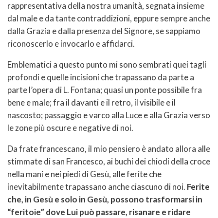
rappresentativa della nostra umanità, segnata insieme
dal male e da tante contraddizioni, eppure sempre anche
dalla Grazia e dalla presenza del Signore, se sappiamo
riconoscerlo e invocarlo e affidarci.
Emblematici a questo punto mi sono sembrati quei tagli
profondi e quelle incisioni che trapassano da parte a
parte l’opera di L. Fontana; quasi un ponte possibile fra
bene e male; fra il davanti e il retro, il visibile e il
nascosto; passaggio e varco alla Luce e alla Grazia verso
le zone più oscure e negative di noi.
Da frate francescano, il mio pensiero è andato allora alle
stimmate di san Francesco, ai buchi dei chiodi della croce
nella mani e nei piedi di Gesù, alle ferite che
inevitabilmente trapassano anche ciascuno di noi.
Ferite
che, in Gesù e solo in Gesù, possono trasformarsi in
“feritoie” dove Lui può passare, risanare e ridare