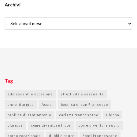
Archivi
Archivi
Tag
adolescenti e vocazione
affettività e sessualità
anno liturgico
Assisi
basilica di san Francesco
basilica di sant'Antonio
carisma francescano
Chiesa
clarisse
come diventare frate
come diventare suora
corso vocazionale
dubbi e paure
Fonti Francescane