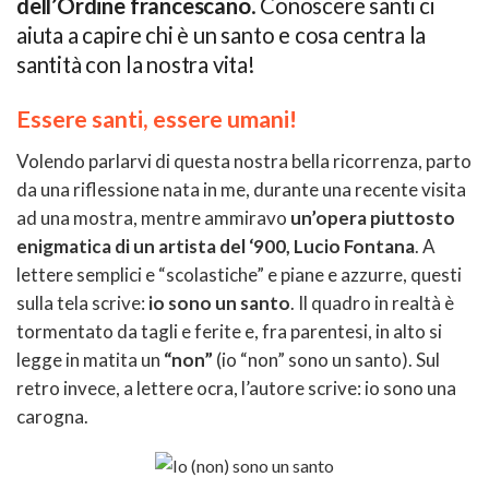
dell’Ordine francescano
. Conoscere santi ci
aiuta a capire chi è un santo e cosa centra la
santità con la nostra vita!
Essere santi, essere umani!
Volendo parlarvi di questa nostra bella ricorrenza, parto
da una riflessione nata in me, durante una recente visita
ad una mostra, mentre ammiravo
un’opera piuttosto
enigmatica di un artista del ‘900, Lucio Fontana
. A
lettere semplici e “scolastiche” e piane e azzurre, questi
sulla tela scrive:
io sono un santo
. Il quadro in realtà è
tormentato da tagli e ferite e, fra parentesi, in alto si
legge in matita un
“non”
(io “non” sono un santo). Sul
retro invece, a lettere ocra, l’autore scrive: io sono una
carogna.