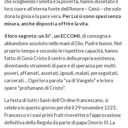
che scegliendo l’umiltà e la povertà, hanno dissetato il
loro cuore all’eterna fonte dell’Amore – Gesù – che solo
dona la gioia e la pace vera.
Per Lui si sono spesi senza
misura, anche disposti a offrire la vita
.
Il loro segreto: un SI’ , un ECCOMI
, di consegna e
abbandono assoluto nelle mani di Dio, Padre buono. Nel
proprio tempo e secondo le rispettive capacità, hanno
fatto di Gesù Cristo il centro della propria esistenza,
diventando strumenti di pace e di speranza per molti:
poveri, affamati, assetati, ignudi, malati, perseguitati,
carcerati… Ogni loro parola “sa di Vangelo” e le loro
opere “profumano di Cristo”.
La festa di tutti i Santi dell’Ordine francescano, si
celebra in questo giorno perché il 29 novembre 1223,
Francesco e i suoi primi frati ricevettero l’approvazione
definitiva della Regola da parte di papa Onorio III. La