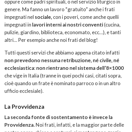
oppure come padri spirituali, o nel servizio liturgico in
genere. Ma fanno un lavoro “gratuito” anche i frati
impegnati nel
sociale,
con i poveri, come anche quelli
impegnati in
lavori interni ai nostri conventi
(cucina,
pulizie, giardino, biblioteca, economato, ecc…), e tanti
altri… Per esempio anche noi frati del blog!
Tutti questi servizi che abbiamo appena citato infatti
non prevedono nessuna retribuzione, né civile, né
ecclesiastica
:
non rientrano nel sistema dell’8×1000
che vige in Italia (tranne in quei pochi casi, citati sopra,
cioè quando un frate è nominato parroco o in un altro
ufficio ecclesiale).
La Provvidenza
La seconda fonte di sostentamento è invece la
Provvidenza.
Noi frati, infatti, e la maggior parte delle