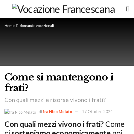
Home
domande vocazionali
Come si mantengono i
frati?
Con quali mezzi e risorse vivono i frati?
di
fra Nico Melato
17 Ottobre 2024
Con quali mezzi vivono i frati?
Come
ci
sosteniamo economicamente
noi