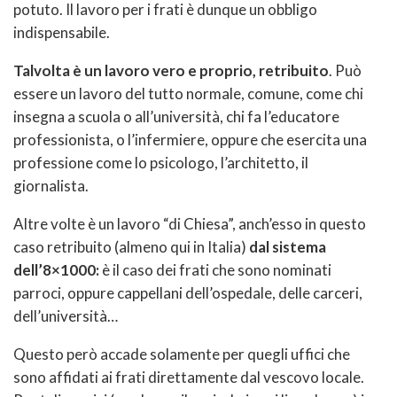
potuto. Il lavoro per i frati è dunque un obbligo
indispensabile.
Talvolta è un lavoro vero e proprio, retribuito
. Può
essere un lavoro del tutto normale, comune, come chi
insegna a scuola o all’università, chi fa l’educatore
professionista, o l’infermiere, oppure che esercita una
professione come lo psicologo, l’architetto, il
giornalista.
Altre volte è un lavoro “di Chiesa”, anch’esso in questo
caso retribuito (almeno qui in Italia)
dal sistema
dell’8×1000:
è il caso dei frati che sono nominati
parroci, oppure cappellani dell’ospedale, delle carceri,
dell’università…
Questo però accade solamente per quegli uffici che
sono affidati ai frati direttamente dal vescovo locale.