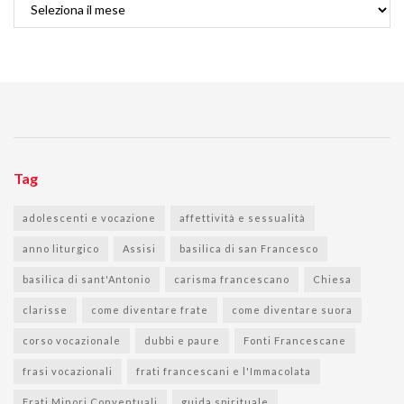
Archivi
Tag
adolescenti e vocazione
affettività e sessualità
anno liturgico
Assisi
basilica di san Francesco
basilica di sant'Antonio
carisma francescano
Chiesa
clarisse
come diventare frate
come diventare suora
corso vocazionale
dubbi e paure
Fonti Francescane
frasi vocazionali
frati francescani e l'Immacolata
Frati Minori Conventuali
guida spirituale