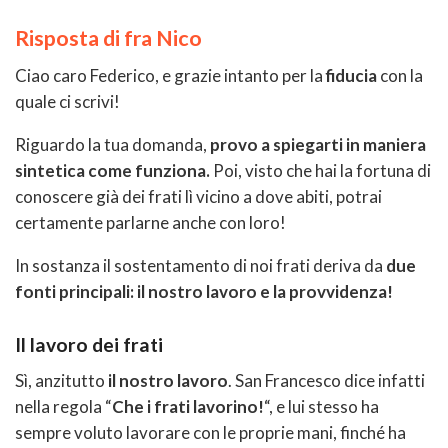
Risposta di fra Nico
Ciao caro Federico, e grazie intanto per la
fiducia
con la
quale ci scrivi!
Riguardo la tua domanda,
provo a spiegarti in maniera
sintetica come funziona.
Poi, visto che hai la fortuna di
conoscere già dei frati lì vicino a dove abiti, potrai
certamente parlarne anche con loro!
In sostanza il sostentamento di noi frati deriva da
due
fonti principali: il nostro lavoro e la provvidenza!
Il lavoro dei frati
Sì, anzitutto
il nostro lavoro
. San Francesco dice infatti
nella regola “
Che i frati lavorino!
“, e lui stesso ha
sempre voluto lavorare con le proprie mani, finché ha