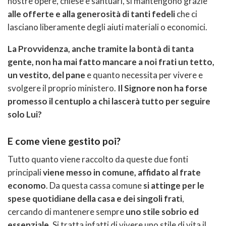
nostre opere, chiese e santuari, si mantengono grazie
alle offerte e alla generosità di tanti fedeli
che ci
lasciano liberamente degli aiuti materiali o economici.
La Provvidenza, anche tramite la bontà di tanta
gente, non ha mai fatto mancare a noi frati un tetto,
un vestito, del pane
e quanto necessita per vivere e
svolgere il proprio ministero.
Il Signore non ha forse
promesso il centuplo a chi lascerà tutto per seguire
solo Lui?
E come viene gestito poi?
Tutto quanto viene raccolto da queste due fonti
principali
viene messo in comune, affidato al frate
economo
. Da questa cassa comune
si attinge per le
spese quotidiane della casa e dei singoli frati
,
cercando di mantenere sempre
uno stile sobrio ed
essenziale
. Si tratta infatti di vivere uno stile di vita il