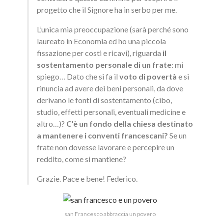
progetto che il Signore ha in serbo per me.
L’unica mia preoccupazione (sarà perché sono
laureato in Economia ed ho una piccola
fissazione per costi e ricavi), riguarda
il
sostentamento personale di un frate
: mi
spiego… Dato che si fa il
voto di povertà
e si
rinuncia ad avere dei beni personali, da dove
derivano le fonti di sostentamento (cibo,
studio, effetti personali, eventuali medicine e
altro…)?
C’è un fondo della chiesa destinato
a mantenere i conventi francescani?
Se un
frate non dovesse lavorare e percepire un
reddito, come si mantiene?
Grazie. Pace e bene! Federico.
san Francesco abbraccia un povero