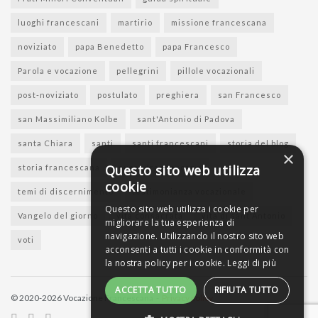
luoghi francescani
martirio
missione francescana
noviziato
papa Benedetto
papa Francesco
Parola e vocazione
pellegrini
pillole vocazionali
post-noviziato
postulato
preghiera
san Francesco
san Massimiliano Kolbe
sant'Antonio di Padova
santa Chiara
santi
santi francescani
storia del blog
×
Questo sito web utilizza
storia francescana
suore francescane
cookie
temi di discernimento
testimonianza vocazionale
Questo sito web utilizza i cookie per
Vangelo del giorno
vita consacrata
vita di sant'Antonio
migliorare la tua esperienza di
navigazione. Utilizzando il nostro sito web
voti
acconsenti a tutti i cookie in conformità con
la nostra policy per i cookie.
Leggi di più
ACCETTA TUTTO
RIFIUTA TUTTO
© 2020-2026 Vocazione Francescana -
Privacy policy