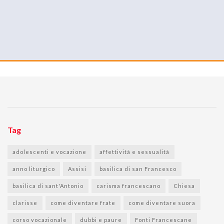
Tag
adolescenti e vocazione
affettività e sessualità
anno liturgico
Assisi
basilica di san Francesco
basilica di sant'Antonio
carisma francescano
Chiesa
clarisse
come diventare frate
come diventare suora
corso vocazionale
dubbi e paure
Fonti Francescane