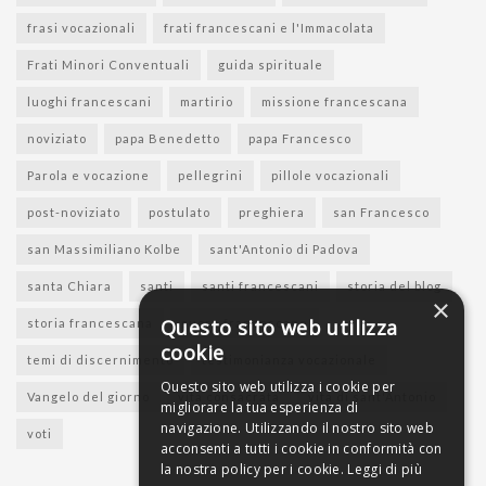
frasi vocazionali
frati francescani e l'Immacolata
Frati Minori Conventuali
guida spirituale
luoghi francescani
martirio
missione francescana
noviziato
papa Benedetto
papa Francesco
Parola e vocazione
pellegrini
pillole vocazionali
post-noviziato
postulato
preghiera
san Francesco
san Massimiliano Kolbe
sant'Antonio di Padova
santa Chiara
santi
santi francescani
storia del blog
×
Questo sito web utilizza
storia francescana
suore francescane
cookie
temi di discernimento
testimonianza vocazionale
Questo sito web utilizza i cookie per
Vangelo del giorno
vita consacrata
vita di sant'Antonio
migliorare la tua esperienza di
navigazione. Utilizzando il nostro sito web
voti
acconsenti a tutti i cookie in conformità con
la nostra policy per i cookie.
Leggi di più