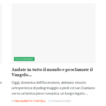
DISCERNERE
Andate in tutto il mondo e proclamate il
Vangelo….
un
Oggi, domenica dell'Ascensione, abbiamo vissuto
un'esperienza di pellegrinaggio a piedi col san Damiano
verso un'antica pieve romanica: un luogo legato ...
DI
FRA ALBERTO TORTELLI
17 MAGGIO 2015