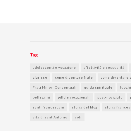
Tag
adolescenti e vocazione
affettività e sessualità
clarisse
come diventare frate
come diventare 
Frati Minori Conventuali
guida spirituale
luogh
pellegrini
pillole vocazionali
post-noviziato
santi francescani
storia del blog
storia france
vita di sant'Antonio
voti