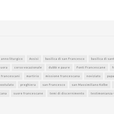
anno liturgico
Assisi
basilica di san Francesco
basilica di san
suora
corso vocazionale
dubbi e paure
Fonti Francescane
f
i francescani
martirio
missione francescana
noviziato
pap
postulato
preghiera
san Francesco
san Massimiliano Kolbe
scana
suore francescane
temi di discernimento
testimonianza 